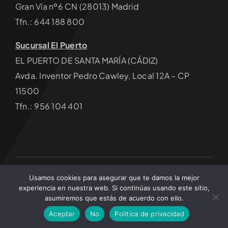
Gran Vía nº6 CN (28013) Madrid
Tfn.: 644 188 800
Sucursal El Puerto
EL PUERTO DE SANTA MARÍA (CÁDIZ)
Avda. Inventor Pedro Cawley, Local 12A – CP
11500
Tfn.: 956 104 401
Usamos cookies para asegurar que te damos la mejor
© 2026 • Articlima Energía por Estímulo Kreativo • Todos
experiencia en nuestra web. Si continúas usando este sitio,
los derechos reservados
asumiremos que estás de acuerdo con ello.
Aceptar
No
Política de privacidad