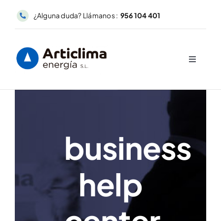
Saltar
¿Alguna duda? Llámanos :
956 104 401
al
contenido
Toggle
Navigati
Inicio
Servicios
business
Nuestra empresa
help
Contacto
center