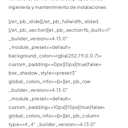
ingeniería y mantenimiento de instalaciones
[/et_pb_slide][/et_pb_fullwidth_slider]
[/et_pb_section][et_pb_section fb_built=»1″
_builder_version=»4.13.0″
_module_preset=»default»
background_color=»rgba(252,79,0,0.7)»
custom_padding=»0px||0px||true|false»
box_shadow_style=»preset3″
global_colors_info=»{}»][et_pb_row
_builder_version=»4.13.0″
_module_preset=»default»
custom_padding=»10px||10px||true|false»
global_colors_info=»{}»][et_pb_column
type=»4_4″ _builder_version=»4.13.0″