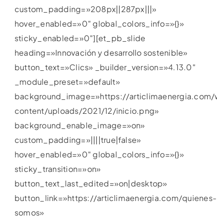
custom_padding=»208px||287px|||»
hover_enabled=»0″ global_colors_info=»{}»
sticky_enabled=»0″][et_pb_slide
heading=»Innovación y desarrollo sostenible»
button_text=»Clics» _builder_version=»4.13.0″
_module_preset=»default»
background_image=»https://articlimaenergia.com
content/uploads/2021/12/inicio.png»
background_enable_image=»on»
custom_padding=»||||true|false»
hover_enabled=»0″ global_colors_info=»{}»
sticky_transition=»on»
button_text_last_edited=»on|desktop»
button_link=»https://articlimaenergia.com/quienes-
somos»