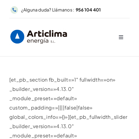
Saltar
¿Alguna duda? Llámanos :
956 104 401
al
contenido
Toggle
Navigati
Inicio
Servicios
[et_pb_section fb_built=»1″ fullwidth=»on»
_builder_version=»4.13.0″
Nuestra empresa
_module_preset=»default»
custom_padding=»||||false|false»
Contacto
global_colors_info=»{}»][et_pb_fullwidth_slider
_builder_version=»4.13.0″
_module_preset=»default»