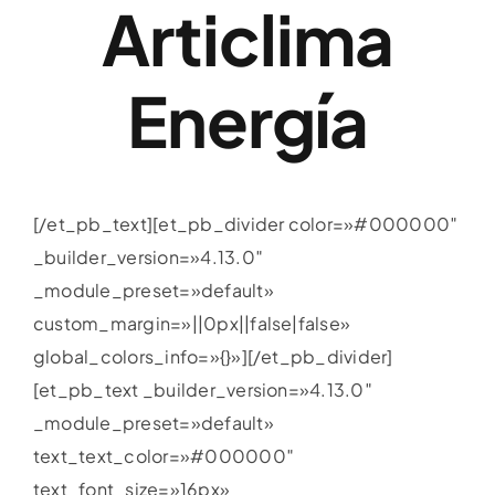
Articlima
Energía
[/et_pb_text][et_pb_divider color=»#000000″
_builder_version=»4.13.0″
_module_preset=»default»
custom_margin=»||0px||false|false»
global_colors_info=»{}»][/et_pb_divider]
[et_pb_text _builder_version=»4.13.0″
_module_preset=»default»
text_text_color=»#000000″
text_font_size=»16px»