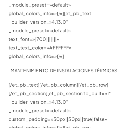
_module_preset=»default»
global_colors_info=»{}»][et_pb_text
_builder_version=»4.13.0″
_module_preset=»default»
text_font=»|700|||||||»
text_text_color=»#FFFFFF»
global_colors_info=»{}»]
MANTENIMIENTO DE INSTALACIONES TÉRMICAS
[/et_pb_text][/et_pb_column][/et_pb_row]
[/et_pb_section][et_pb_section fb_built=»1″
_builder_version=»4.13.0″
_module_preset=»default»
custom_padding=»50px||50px||true|false»
global_colors_info=»{}»][et_pb_row