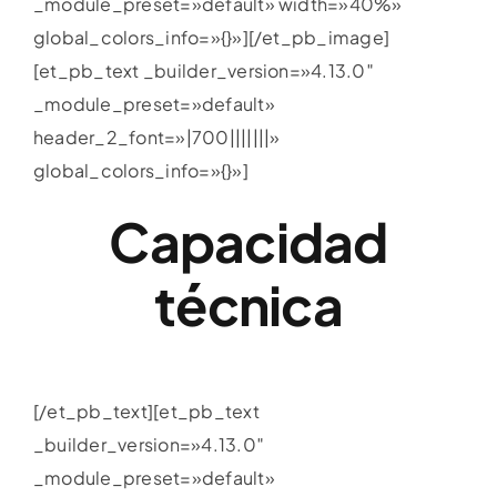
_module_preset=»default» width=»40%»
global_colors_info=»{}»][/et_pb_image]
[et_pb_text _builder_version=»4.13.0″
_module_preset=»default»
header_2_font=»|700|||||||»
global_colors_info=»{}»]
Capacidad
técnica
[/et_pb_text][et_pb_text
_builder_version=»4.13.0″
_module_preset=»default»