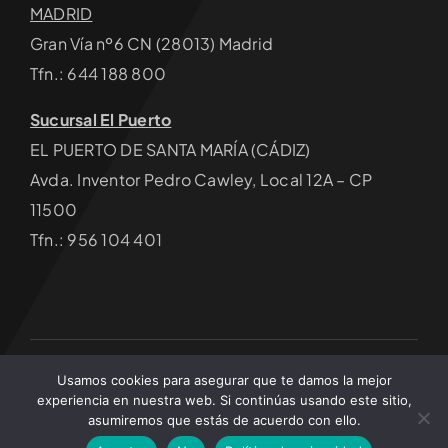
MADRID
Gran Vía nº6 CN (28013) Madrid
Tfn.: 644 188 800
Sucursal El Puerto
EL PUERTO DE SANTA MARÍA (CÁDIZ)
Avda. Inventor Pedro Cawley, Local 12A – CP
11500
Tfn.: 956 104 401
Usamos cookies para asegurar que te damos la mejor
© 2026 • Articlima Energía por Estímulo Kreativo • Todos
experiencia en nuestra web. Si continúas usando este sitio,
los derechos reservados
asumiremos que estás de acuerdo con ello.